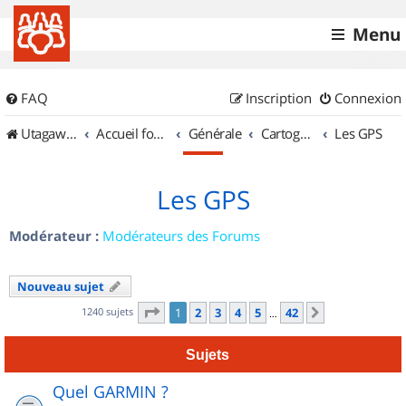
Menu
FAQ
Inscription
Connexion
UtagawaVTT (Randos VTT et VTTAE avec traces GPS)
Accueil forum
Générale
Cartographie et GPS
Les GPS
Les GPS
Modérateur :
Modérateurs des Forums
Nouveau sujet
Page
1
sur
42
1240 sujets
1
2
3
4
5
42
Suivant
…
Sujets
Quel GARMIN ?