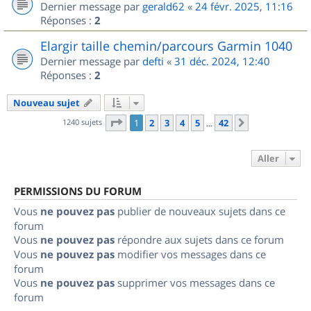
Dernier message par
gerald62
«
24 févr. 2025, 11:16
Réponses :
2
Elargir taille chemin/parcours Garmin 1040
Dernier message par
defti
«
31 déc. 2024, 12:40
Réponses :
2
Nouveau sujet
Page
1
sur
42
1240 sujets
1
2
3
4
5
42
Suivant
…
Aller
PERMISSIONS DU FORUM
Vous
ne pouvez pas
publier de nouveaux sujets dans ce
forum
Vous
ne pouvez pas
répondre aux sujets dans ce forum
Vous
ne pouvez pas
modifier vos messages dans ce
forum
Vous
ne pouvez pas
supprimer vos messages dans ce
forum