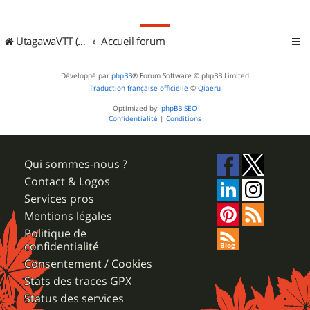
UtagawaVTT (Randos VTT et VTTAE avec traces GPS)
Accueil forum
Développé par
phpBB
® Forum Software © phpBB Limited
Traduction française officielle
©
Qiaeru
Optimized by:
phpBB SEO
Confidentialité
|
Conditions
Qui sommes-nous ?
Contact & Logos
Services pros
Mentions légales
Politique de
confidentialité
Consentement / Cookies
Stats des traces GPX
Status des services