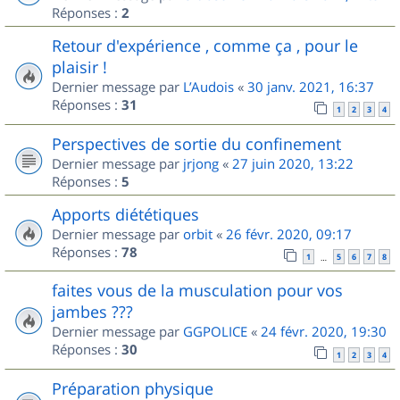
Réponses :
2
Retour d'expérience , comme ça , pour le
plaisir !
Dernier message par
L’Audois
«
30 janv. 2021, 16:37
Réponses :
31
1
2
3
4
Perspectives de sortie du confinement
Dernier message par
jrjong
«
27 juin 2020, 13:22
Réponses :
5
Apports diététiques
Dernier message par
orbit
«
26 févr. 2020, 09:17
Réponses :
78
1
5
6
7
8
…
faites vous de la musculation pour vos
jambes ???
Dernier message par
GGPOLICE
«
24 févr. 2020, 19:30
Réponses :
30
1
2
3
4
Préparation physique