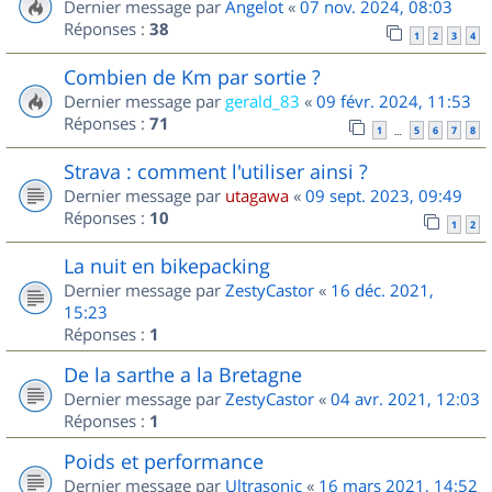
Dernier message par
Angelot
«
07 nov. 2024, 08:03
Réponses :
38
1
2
3
4
Combien de Km par sortie ?
Dernier message par
gerald_83
«
09 févr. 2024, 11:53
Réponses :
71
1
5
6
7
8
…
Strava : comment l'utiliser ainsi ?
Dernier message par
utagawa
«
09 sept. 2023, 09:49
Réponses :
10
1
2
La nuit en bikepacking
Dernier message par
ZestyCastor
«
16 déc. 2021,
15:23
Réponses :
1
De la sarthe a la Bretagne
Dernier message par
ZestyCastor
«
04 avr. 2021, 12:03
Réponses :
1
Poids et performance
Dernier message par
Ultrasonic
«
16 mars 2021, 14:52