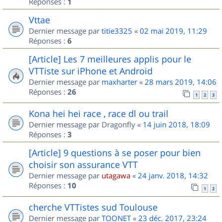
Réponses :
1
Vttae
Dernier message par
titie3325
«
02 mai 2019, 11:29
Réponses :
6
[Article] Les 7 meilleures applis pour le
VTTiste sur iPhone et Android
Dernier message par
maxharter
«
28 mars 2019, 14:06
Réponses :
26
1
2
3
Kona hei hei race , race dl ou trail
Dernier message par
Dragonfly
«
14 juin 2018, 18:09
Réponses :
3
[Article] 9 questions à se poser pour bien
choisir son assurance VTT
Dernier message par
utagawa
«
24 janv. 2018, 14:32
Réponses :
10
1
2
cherche VTTistes sud Toulouse
Dernier message par
TOONET
«
23 déc. 2017, 23:24