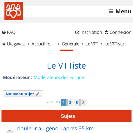
Menu
FAQ
Inscription
Connexion
UtagawaVTT (Randos VTT et VTTAE avec traces GPS)
Accueil forum
Générale
Le VTT
Le VTTiste
Le VTTiste
Modérateur :
Modérateurs des Forums
Nouveau sujet
73 sujets
1
2
3
Suivant
Sujets
douleur au genou apres 35 km