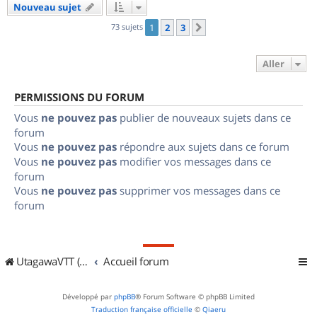
Nouveau sujet
73 sujets
1
2
3
Suivant
Aller
PERMISSIONS DU FORUM
Vous
ne pouvez pas
publier de nouveaux sujets dans ce
forum
Vous
ne pouvez pas
répondre aux sujets dans ce forum
Vous
ne pouvez pas
modifier vos messages dans ce
forum
Vous
ne pouvez pas
supprimer vos messages dans ce
forum
UtagawaVTT (Randos VTT et VTTAE avec traces GPS)
Accueil forum
Développé par
phpBB
® Forum Software © phpBB Limited
Traduction française officielle
©
Qiaeru